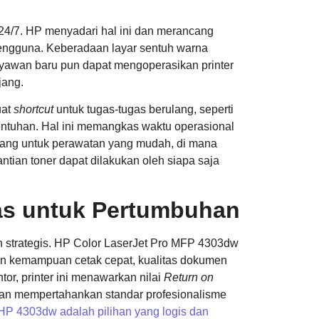
y 24/7. HP menyadari hal ini dan merancang
engguna. Keberadaan layar sentuh warna
yawan baru pun dapat mengoperasikan printer
jang.
uat
shortcut
untuk tugas-tugas berulang, seperti
 sentuhan. Hal ini memangkas waktu operasional
ncang untuk perawatan yang mudah, di mana
ntian toner dapat dilakukan oleh siapa saja
das untuk Pertumbuhan
 strategis. HP Color LaserJet Pro MFP 4303dw
gan kemampuan cetak cepat, kualitas dokumen
ntor, printer ini menawarkan nilai
Return on
 dan mempertahankan standar profesionalisme
HP 4303dw adalah pilihan yang logis dan