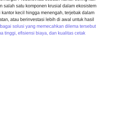
dan salah satu komponen krusial dalam ekosistem
i kantor kecil hingga menengah, terjebak dalam
Mengapa Mesi
Produktivitas
an, atau berinvestasi lebih di awal untuk hasil
bagai solusi yang memecahkan dilema tersebut
nggi, efisiensi biaya, dan kualitas cetak
Kesalahan yan
Dokumen Per
Memilih Print
untuk Kebutu