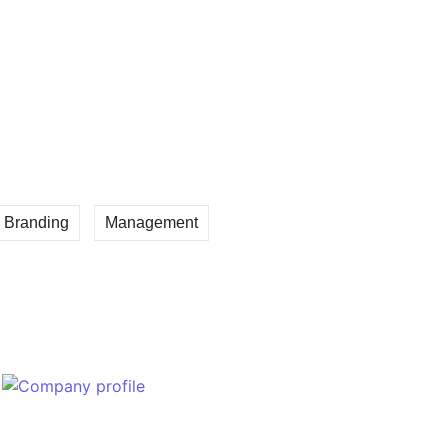
 Multifungsi HP untuk Kantor Besar |
n dan Andal untuk Perusahaan
i MPS dengan Aplikasi Mobile Secara
Branding
Management