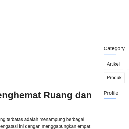
Printer Laser
Solusi Efisie
Tips Integras
Efisien
Category
Artikel
Produk
Menghemat Ruang dan
Profile
uang terbatas adalah menampung berbagai
 mengatasi ini dengan menggabungkan empat