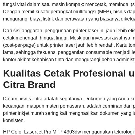
fungsi vital dalam satu mesin kompak: mencetak, memindai (s
Dengan memiliki satu perangkat multifungsi (MFP), bisnis dap
mengurangi biaya listrik dan perawatan yang biasanya dikel
Dari sisi anggaran, penggunaan printer laser ini jauh lebih ef
cetak menengah hingga tinggi. Meskipun investasi awalnya mun
(cost-per-page) untuk printer laser jauh lebih rendah. Kartu t
lama, sehingga frekuensi penggantian consumable menjadi leb
kantor akibat kehabisan tinta dan mengurangi beban administ
Kualitas Cetak Profesional
Citra Brand
Dalam bisnis, citra adalah segalanya. Dokumen yang Anda kelu
keuangan, maupun materi pemasaran, adalah cerminan dari 
printer inkjet murah sering kali menghasilkan dokumen yang lu
konsisten.
HP Color LaserJet Pro MFP 4303dw menggunakan teknologi las