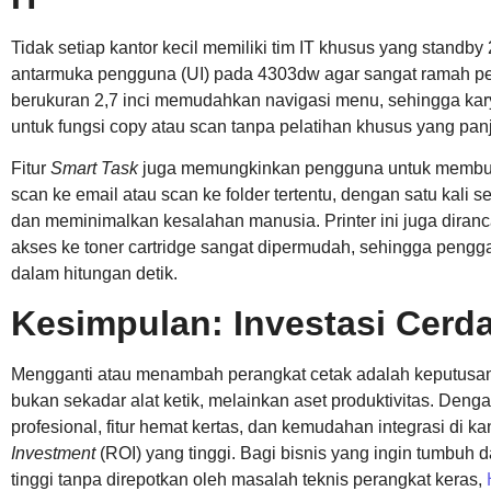
Tidak setiap kantor kecil memiliki tim IT khusus yang standb
antarmuka pengguna (UI) pada 4303dw agar sangat ramah p
berukuran 2,7 inci memudahkan navigasi menu, sehingga kar
untuk fungsi copy atau scan tanpa pelatihan khusus yang pan
Fitur
Smart Task
juga memungkinkan pengguna untuk memb
scan ke email atau scan ke folder tertentu, dengan satu kali
dan meminimalkan kesalahan manusia. Printer ini juga dira
akses ke toner cartridge sangat dipermudah, sehingga pengga
dalam hitungan detik.
Kesimpulan: Investasi Cer
Mengganti atau menambah perangkat cetak adalah keputusan
bukan sekadar alat ketik, melainkan aset produktivitas. Den
profesional, fitur hemat kertas, dan kemudahan integrasi di ka
Investment
(ROI) yang tinggi. Bagi bisnis yang ingin tumbuh
tinggi tanpa direpotkan oleh masalah teknis perangkat keras,