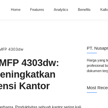
Home
Features
Analytics
Benefits
Kalk
PT. Nusap
 MFP 4303dw:
Harga yang t
profesional b
dokumen terp
Meningkatkan
ensi Kantor
Most Rece
erharga. Produktivitas sebuah kantor sering kali