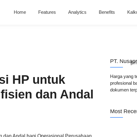
Home
Features
Analytics
Benefits
Kalk
PT. Nusap
gsi HP untuk
Harga yang t
profesional b
dokumen terp
Efisien dan Andal
Most Rece
sien dan Andal bagi Operasional Perusahaan