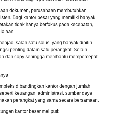
elolaan dokumen, perusahaan membutuhkan
sten. Bagi kantor besar yang memiliki banyak
etakan tidak hanya berfokus pada kecepatan,
lolaan.
enjadi salah satu solusi yang banyak dipilih
si penting dalam satu perangkat. Selain
Mengapa Mesi
can dan copy sehingga membantu mempercepat
Produktivitas
mnya
kompleks dibandingkan kantor dengan jumlah
 seperti keuangan, administrasi, sumber daya
unakan perangkat yang sama secara bersamaan.
ngan kantor besar meliputi:
Kesalahan yan
Dokumen Per