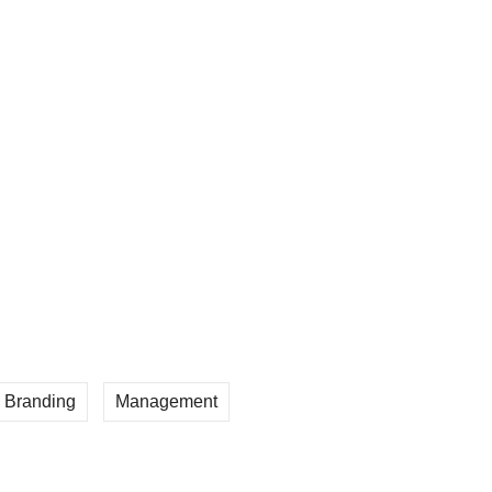
er Laser Warna Multifungsi Sesuai
han Bisnis
 Multifungsi HP untuk Kantor Besar |
n dan Andal untuk Perusahaan
i MPS dengan Aplikasi Mobile Secara
Branding
Management