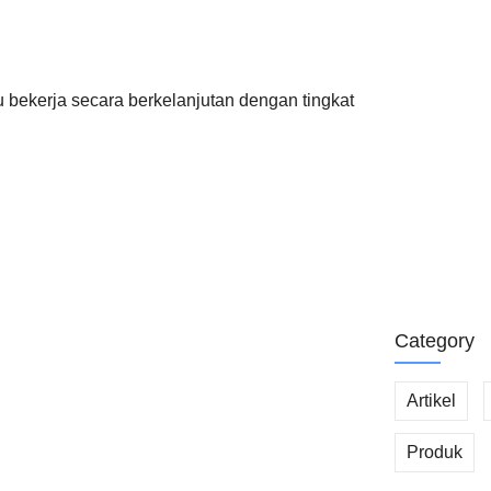
Memilih Print
bekerja secara berkelanjutan dengan tingkat
untuk Kebutu
Printer Laser
Solusi Efisie
Tips Integras
Efisien
Category
Artikel
Produk