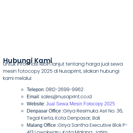
Hubungi Kami
Untuk informasi lebih lanjut tentang harga jual sewa
mesin fotocopy 2025 di Nusaprint, silakan hubungi
kami melalui:
: 0812-2699-9962
Telepon
: sales@nusaprint.co.id
Email
:
Website
Jual Sewa Mesin Fotocopy 2025
Griya Resimuka Asri No. 36,
Denpasar Office :
Tegal Kerta, Kota Denpasar, Bali
Griya Santha Executive Blok P-
Malang Office :
413 Lowokwaru, Kota Malang, Jatim